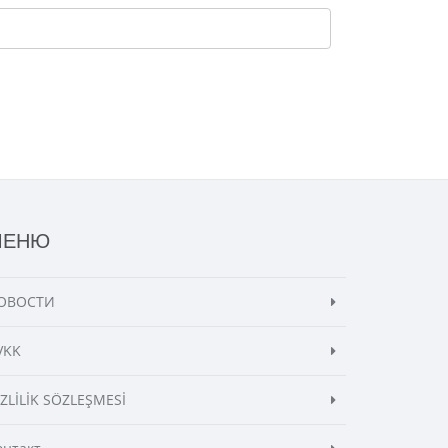
МЕНЮ
ОВОСТИ
VKK
İZLİLİK SÖZLEŞMESİ