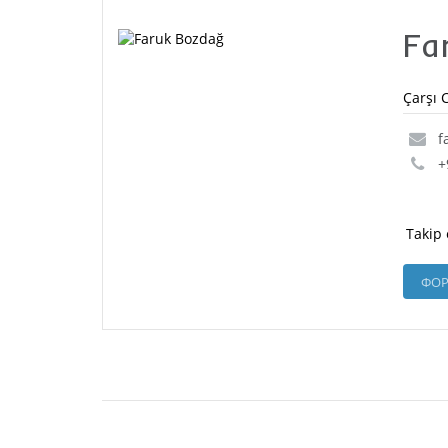
Fa
Çarşı 
f
+
Takip 
ФОР