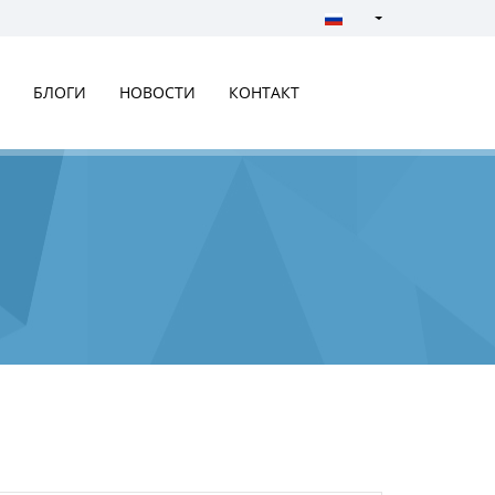
Türkçe - Turkish
English - English
БЛОГИ
НОВОСТИ
КОНТАКТ
русский - Russian
فارسی - Persian
العربية - Arabic
Crnogorski - Montene
Српски - Serbian