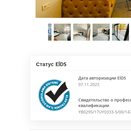
Статус EİDS
Дата авторизации EİDS
07.11.2025
Свидетельство о профе
квалификации
YB0295/17UY0333-5/00/14