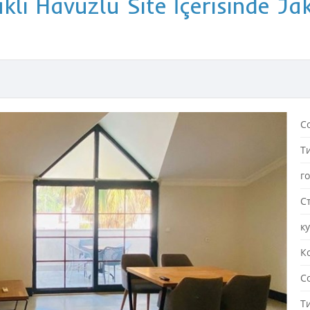
lı Havuzlu Site İçerisinde Jaku
С
Т
г
С
к
К
С
Т