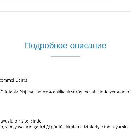
Подробное описание
ükemmel Daire!
Ölüdeniz Plajı'na sadece 4 dakikalık sürüş mesafesinde yer alan bu ha
vuzlu bir site içinde.
hip, yeni yasaların getirdiği günlük kiralama izinleriyle tam uyumlu.