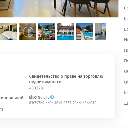
С
К
В
Н
П
П
О
Свидетельство о праве на торговлю
недвижимостью
Ц
4802781
К
ссиональной
EİDS Guid Id
83f797b9-bb0c-4819-9667-72ad4e8bd212
Д
73