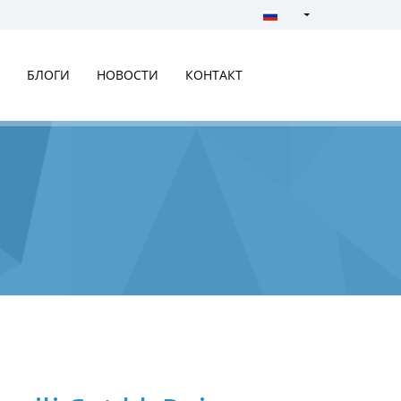
Türkçe - Turkish
English - English
БЛОГИ
НОВОСТИ
КОНТАКТ
русский - Russian
فارسی - Persian
العربية - Arabic
Crnogorski - Montene
Српски - Serbian