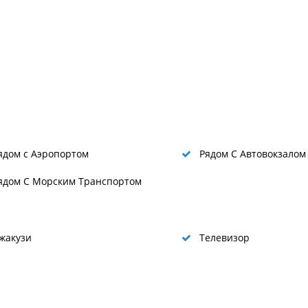
дом с Аэропортом
Рядом С Автовокзалом
дом С Морским Транспортом
жакузи
Телевизор