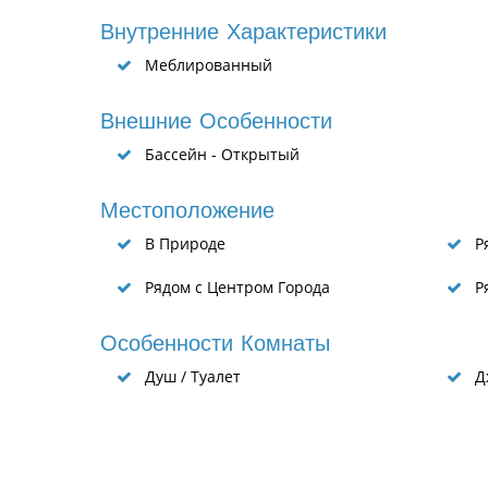
Внутренние Характеристики
Меблированный
Внешние Особенности
Бассейн - Открытый
Местоположение
В Природе
Ря
Рядом с Центром Города
Ря
Особенности Комнаты
Душ / Туалет
Д