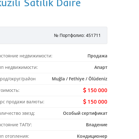
zili Satılık Daire
№ Портфолио: 451711
остояние недвижимости:
Продажа
ип недвижимости:
Апарт
ород/округ/район
Muğla / Fethiye / Ölüdeniz
150 000
тоимость:
150 000
урс продажи валюты:
оличество звезд:
Особый сертификат
остояние ТАПУ:
Владение
ип отопления:
Кондиционер