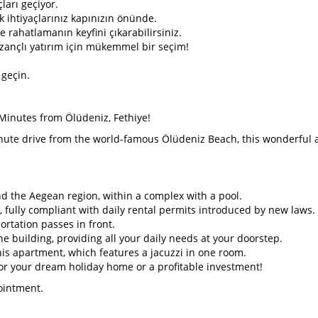
arı geçiyor.
k ihtiyaçlarınız kapınızın önünde.
 rahatlamanın keyfini çıkarabilirsiniz.
kazançlı yatırım için mükemmel bir seçim!
 geçin.
 Minutes from Ölüdeniz, Fethiye!
minute drive from the world-famous Ölüdeniz Beach, this wonderful 
and the Aegean region, within a complex with a pool.
 fully compliant with daily rental permits introduced by new laws.
ortation passes in front.
 building, providing all your daily needs at your doorstep.
this apartment, which features a jacuzzi in one room.
 for your dream holiday home or a profitable investment!
ointment.