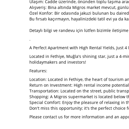
Ulaşım: Cadde üzerinde, önünden toplu taşıma araçl
Alışveriş: Bina altında Migros market mevcut, günlü
Özel Konfor: Bir odasında jakuzi bulunan bu dairede
Bu fırsatı kaçırmayın, hayalinizdeki tatil evi ya da 
Detaylı bilgi ve randevu için lütfen bizimle iletişime
.
A Perfect Apartment with High Rental Yields, Just 4
Located in Fethiye, Muğla's shining star, just a 4-
holidaymakers and investors!
Features:
Location: Located in Fethiye, the heart of tourism 
Return on Investment: High rental income potential,
Transportation: Located on the street, public transp
Shopping: A Migros supermarket is located below the
Special Comfort: Enjoy the pleasure of relaxing in 
Don't miss this opportunity; it's the perfect choice
Please contact us for more information and an app