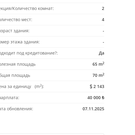
екция/Количество комнат:
2
оличество мест:
4
озраст здания:
-
омер этажа здания:
-
одходит под кредитование?:
Да
2
олезная площадь
65 m
2
бщая площадь
70 m
2
ена за единицу (m
):
2 143
варплата:
40 000 ₺
ата обновления:
07.11.2025