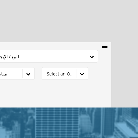
للبيع / للإيج
Select an Option
مقاط