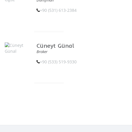
Danışman
+90 (531) 613-2384
Cüneyt Günal
Broker
+90 (533) 519-9330