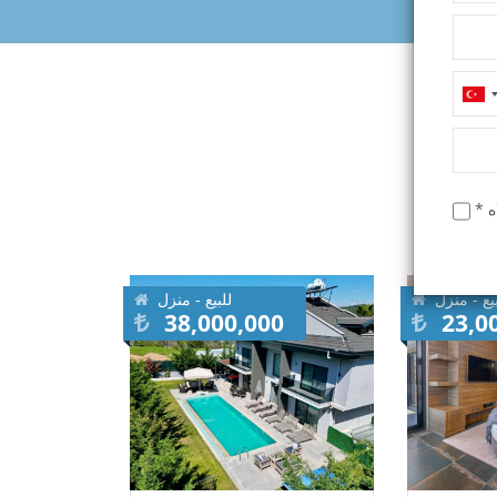
يدة
بيع - منزل
للبيع - منزل
38,000,000
23,0