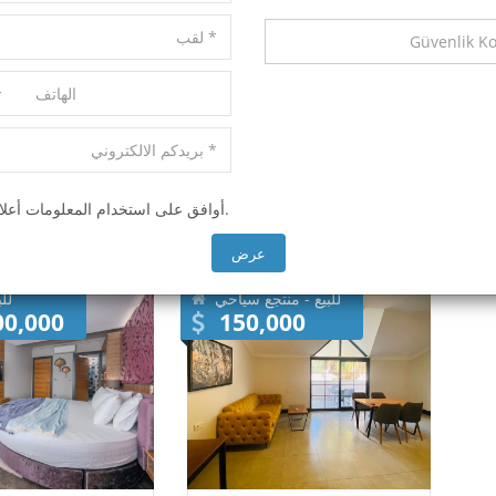
ملفات جد
* أوافق على استخدام المعلومات أعلاه.
عرض
للبيع - منتجع سياحي
لل
00,000
150,000