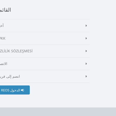
القائم
أخب
VKK
İZLİLİK SÖZLEŞMESİ
الاتص
انضم إلى فريق
REOS الدخول