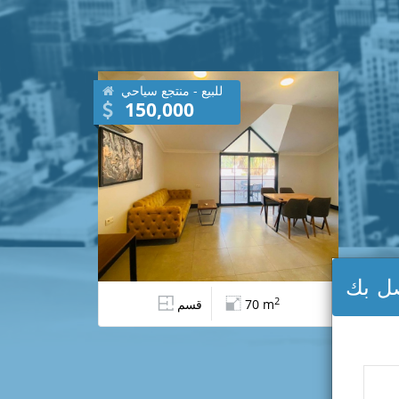
للبيع - منتجع سياحي
150,000
صل بك
2
70 m
قسم