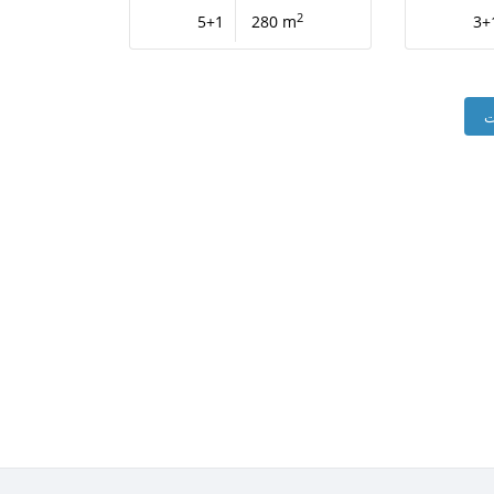
2
5+1
280 m
3+
ت