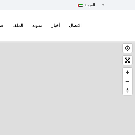
العربية
Türkçe - Turkish
English - English
الاتصال
أخبار
مدونة
الملف
فر
русский - Russian
فارسی - Persian
العربية - Arabic
Crnogorski - Montenegrin
Српски - Serbian