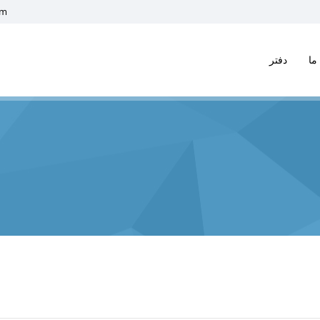
om
ما
دفتر