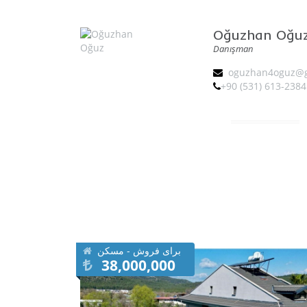
Oğuzhan Oğu
Danışman
oguzhan4oguz@g
+90 (531) 613-2384
برای فروش - مسکن
38,000,000