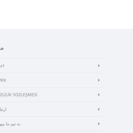
من
اخب
VKK
İZLİLİK SÖZLEŞMESİ
ارتب
به تیم ما بپیو