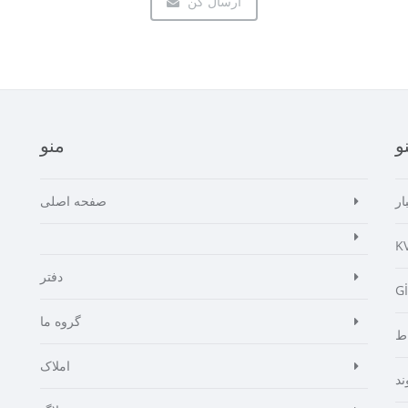
ارسال کن
و
منو
ار
صفحه اصلی
K
دفتر
G
گروه ما
اط
املاک
ند