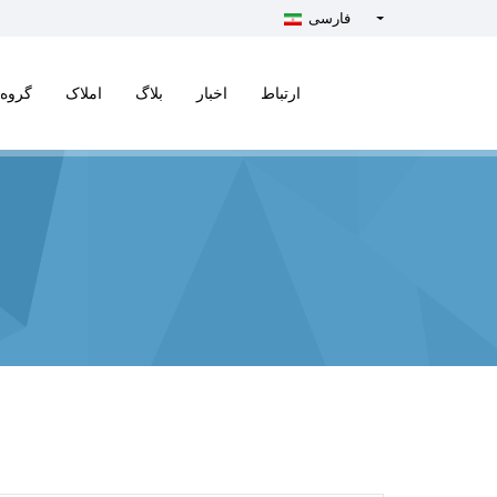
فارسی
Türkçe - Turkish
English - English
ارتباط
اخبار
بلاگ
املاک
گروه 
русский - Russian
فارسی - Persian
العربية - Arabic
Crnogorski - Montenegrin
Српски - Serbian