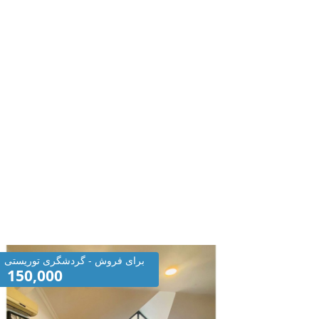
برای فروش - گردشگری توریستی
150,000