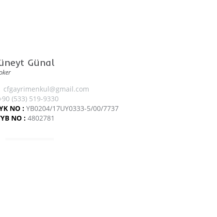
üneyt Günal
oker
cfgayrimenkul@gmail.com
+90 (533) 519-9330
YK NO :
YB0204/17UY0333-5/00/7737
TYB NO :
4802781