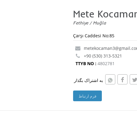
Mete Kocama
Fethiye / Muğla
Çarşı Caddesi No:85
metekocaman3@gmail.c
+90 (530) 313-5321
TTYB NO :
4802781
به اشتراک بگذار
فرم ارتباط