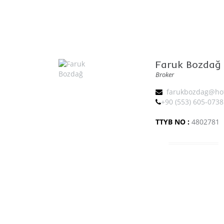
Faruk Bozdağ
Broker
farukbozdag@ho
+90 (553) 605-0738
TTYB NO :
4802781