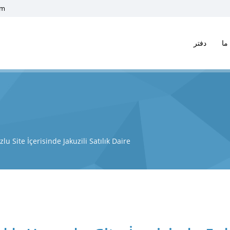
om
ما
دفتر
u Site İçerisinde Jakuzili Satılık Daire