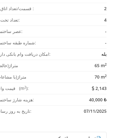
2
قسمت/تعداد اتاق ها :
4
تعداد تخت ها:
-
عصر ساختمان:
-
شماره طبقه ساختمان:
بله
امکان دریافت وام بانکی دارد؟:
2
65 m
متراژ(خال
2
70 m
متراژ(با مشاعا
2
2,143
):
قیمت واحد (m
40,000 ₺
هزینه شارژ ساختمان:
07/11/2025
تاریخ به روز رسانی: