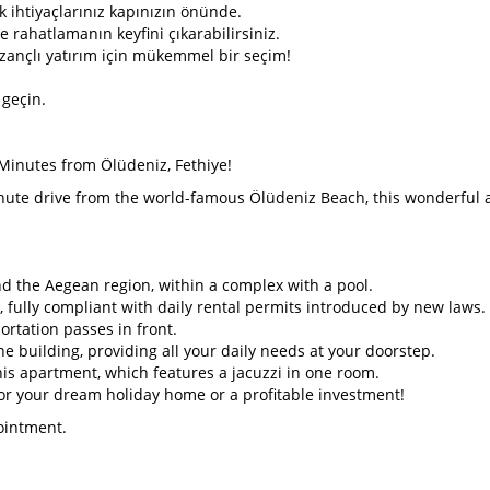
k ihtiyaçlarınız kapınızın önünde.
 rahatlamanın keyfini çıkarabilirsiniz.
kazançlı yatırım için mükemmel bir seçim!
 geçin.
 Minutes from Ölüdeniz, Fethiye!
minute drive from the world-famous Ölüdeniz Beach, this wonderful 
and the Aegean region, within a complex with a pool.
 fully compliant with daily rental permits introduced by new laws.
ortation passes in front.
 building, providing all your daily needs at your doorstep.
this apartment, which features a jacuzzi in one room.
 for your dream holiday home or a profitable investment!
ointment.