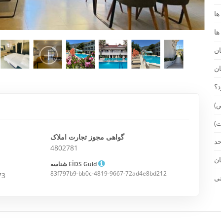
ص)
ت)
گواهی مجوز تجارت املاک
4802781
شناسه EİDS Guid
83f797b9-bb0c-4819-9667-72ad4e8bd212
73