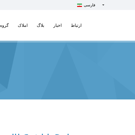
فارسی
Türkçe - Turkish
English - English
ارتباط
اخبار
بلاگ
املاک
گروه 
русский - Russian
فارسی - Persian
العربية - Arabic
Crnogorski - Montenegrin
Српски - Serbian