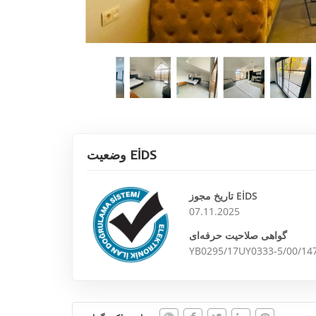
وضعیت EİDS
تاریخ مجوز EİDS
07.11.2025
گواهی صلاحیت حرفه‌ای
YB0295/17UY0333-5/00/14