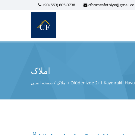
+90 (553) 605-0738
cfhomesfethiye@gmail.c
املاک
Ölüdenizde 2+1 Kaydıraklı Havuzl
املاک
صفحه اصلی