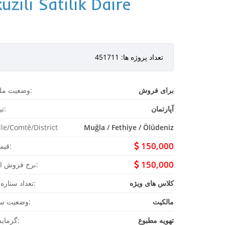
zili Satılık Daire
تعداد پروژه ها: 451711
برای فروش
وضعیت ملک:
آپارتمان
تیپ:
lle/Comtê/District
Muğla / Fethiye / Ölüdeniz
150,000
قیمت:
150,000
نرخ فروش ارز:
کلاس های ویژه
تعداد ستاره ها:
مالکیت
وضعیت سند:
تهویه مطبوع
گرمایش: