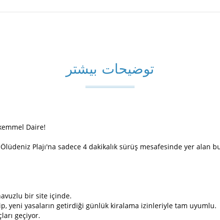
توضیحات بیشتر
ükemmel Daire!
Ölüdeniz Plajı'na sadece 4 dakikalık sürüş mesafesinde yer alan bu ha
vuzlu bir site içinde.
hip, yeni yasaların getirdiği günlük kiralama izinleriyle tam uyumlu.
arı geçiyor.