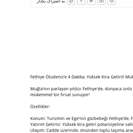
به اشتراک بگذار
Fethiye Ölüdeniz’e 4 Dakika, Yüksek Kira Getirili M
Muğla’nın parlayan yıldızı Fethiye'de, dünyaca ünlü 
mükemmel bir fırsat sunuyor!
Özellikler:
Konum: Turizmin ve Ege'nin gözbebeği Fethiye’de, ha
Yatırım Getirisi: Yüksek kira getiri potansiyeline sa
Ulaşım: Cadde üzerinde, önünden toplu taşıma araçl