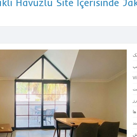
lı Havuzlu Site İçerisinde Jaku
Vi